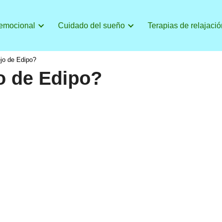
 emocional
Cuidado del sueño
Terapias de relajació
jo de Edipo?
o de Edipo?