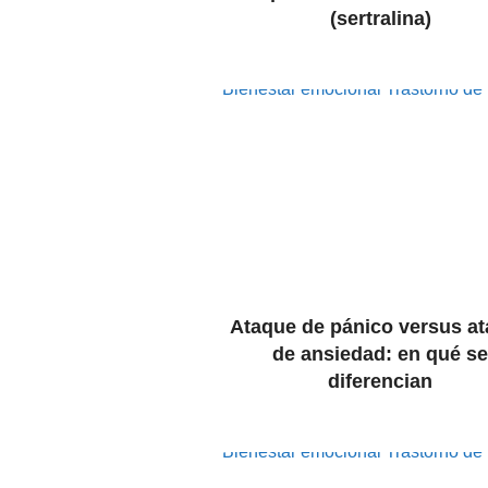
(sertralina)
Bienestar emocional
Trastorno de
Ataque de pánico versus a
de ansiedad: en qué s
diferencian
Bienestar emocional
Trastorno de