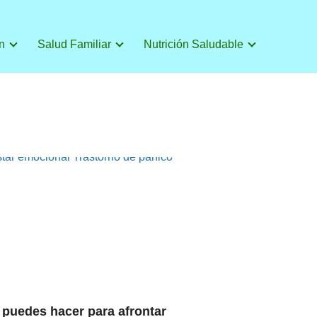
n
Salud Familiar
Nutrición Saludable
tar emocional
Trastorno de pánico
puedes hacer para afrontar