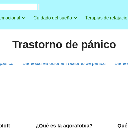
 emocional
Cuidado del sueño
Terapias de relajació
Trastorno de pánico
 pánico
Bienestar emocional
Trastorno de pánico
Bienes
loft
¿Qué es la agorafobia?
Qué 