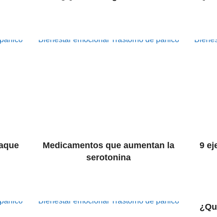
 pánico
Bienestar emocional
Trastorno de pánico
Bienes
taque
Medicamentos que aumentan la
9 ej
e
serotonina
 pánico
Bienestar emocional
Trastorno de pánico
¿Qué