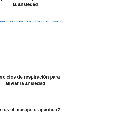
la ansiedad
tar emocional
Trastorno de pánico
ercicios de respiración para
aliviar la ansiedad
 es el masaje terapéutico?