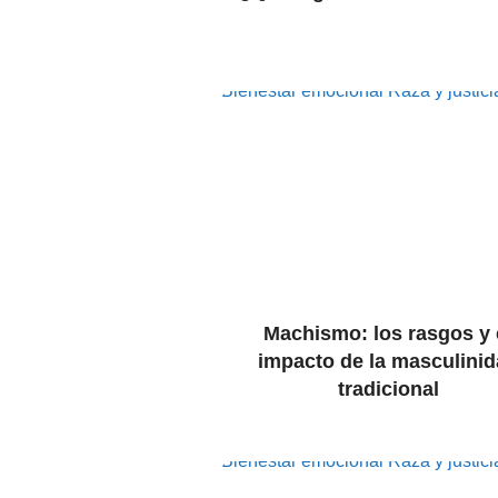
Bienestar emocional
Raza y justici
Machismo: los rasgos y 
impacto de la masculini
tradicional
Bienestar emocional
Raza y justici