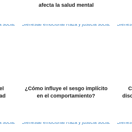
afecta la salud mental
a social
Bienestar emocional
Raza y justicia social
Bienes
el
¿Cómo influye el sesgo implícito
C
dad
en el comportamiento?
dis
a social
Bienestar emocional
Raza y justicia social
Bienes