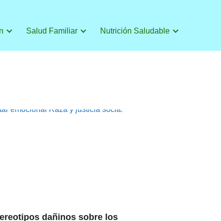
n
Salud Familiar
Nutrición Saludable
tar emocional
Raza y justicia social
tereotipos dañinos sobre los