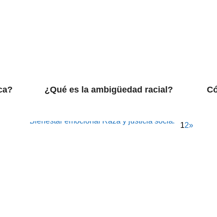
nca?
¿Qué es la ambigüedad racial?
Có
Bienestar emocional
Raza y justicia social
1
2
»