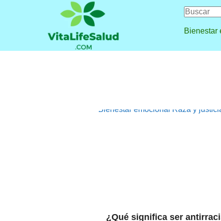
Bienestar
Bienestar emocional
Raza y justici
¿Qué significa ser antirrac