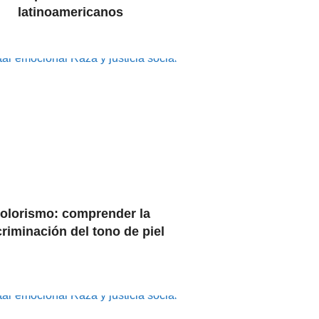
latinoamericanos
tar emocional
Raza y justicia social
olorismo: comprender la
criminación del tono de piel
tar emocional
Raza y justicia social