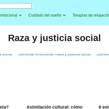
 emocional
Cuidado del sueño
Terapias de relajació
Raza y justicia social
a social
Bienestar emocional
Raza y justicia social
Bienes
ista?
Asimilación cultural: cómo
6 es