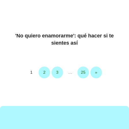
'No quiero enamorarme': qué hacer si te
sientes así
1
2
3
…
25
»