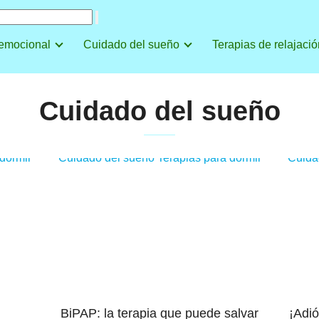
 emocional
Cuidado del sueño
Terapias de relajació
Cuidado del sueño
 dormir
Cuidado del sueño
Terapias para dormir
Cuida
n
BiPAP: la terapia que puede salvar
¡Adió