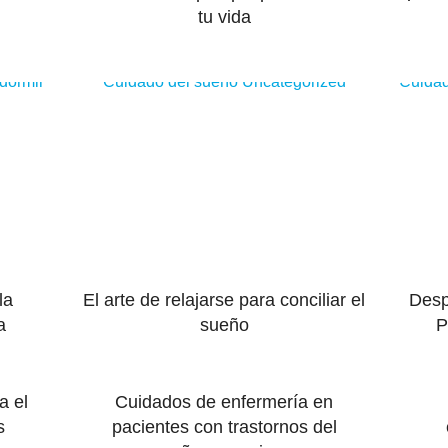
tu vida
 dormir
Cuidado del sueño
Uncategorized
Cuidad
la
El arte de relajarse para conciliar el
Desp
a
sueño
P
a el
Cuidados de enfermería en
s
pacientes con trastornos del