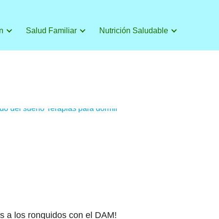
n
Salud Familiar
Nutrición Saludable
do del sueño
Terapias para dormir
s a los ronquidos con el DAM!