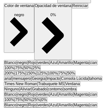
Color de ventana
Opacidad de ventana
Reiniciar
negro
0%
Blanco
negro
Rojo
verdes
Azul
Amarillo
Magenta
cian
100%
75%
50%
25%
200%
175%
150%
125%
100%
75%
50%
arial
mensajero
Georgia
Impacto
Consola Lúcida
tahoma
Times New Roman
Trabuquete MS
Verdana
Ninguno
Aliviar
Grabado
contorno
sombra
Blanco
negro
Rojo
verdes
Azul
Amarillo
Magenta
cian
100%
75%
50%
25%
0%
Blanco
negro
Rojo
verdes
Azul
Amarillo
Magenta
cian