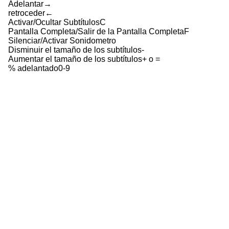
Adelantar
→
retroceder
←
Activar/Ocultar Subtítulos
C
Pantalla Completa/Salir de la Pantalla Completa
F
Silenciar/Activar Sonido
metro
Disminuir el tamaño de los subtítulos
-
Aumentar el tamaño de los subtítulos
+ o =
% adelantado
0-9