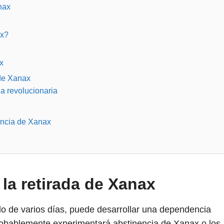
nax
ax?
x
 de Xanax
ia revolucionaria
nencia de Xanax
la retirada de Xanax
do de varios días, puede desarrollar una dependencia
probablemente experimentará abstinencia de Xanax o los