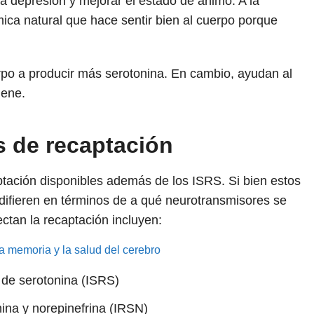
la depresión y mejorar el estado de ánimo. A la
mica natural que hace sentir bien al cuerpo porque
po a producir más serotonina. En cambio, ayudan al
iene.
 de recaptación
ación disponibles además de los ISRS. Si bien estos
ifieren en términos de a qué neurotransmisores se
tan la recaptación incluyen:
a memoria y la salud del cerebro
n de serotonina (ISRS)
nina y norepinefrina (IRSN)