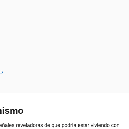
s
as
 mismo
eñales reveladoras de que podría estar viviendo con