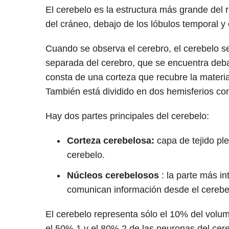
El cerebelo es la estructura más grande del 
del cráneo, debajo de los lóbulos temporal y o
Cuando se observa el cerebro, el cerebelo 
separada del cerebro, que se encuentra debaj
consta de una corteza que recubre la materia
También está dividido en dos hemisferios com
Hay dos partes principales del cerebelo:
Corteza cerebelosa:
capa de tejido pl
cerebelo.
Núcleos cerebelosos
: la parte más in
comunican información desde el cerebe
El cerebelo representa sólo el 10% del volum
el 50%
1
y el 80%
2 de las
neuronas del cere