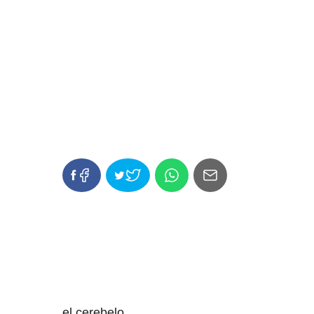
el
cerebelo