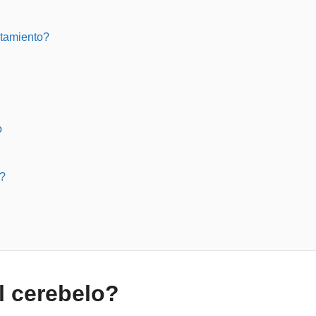
rtamiento?
o
?
l cerebelo?