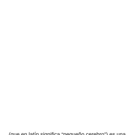
(que en latín significa “pequeño cerebro”) es una