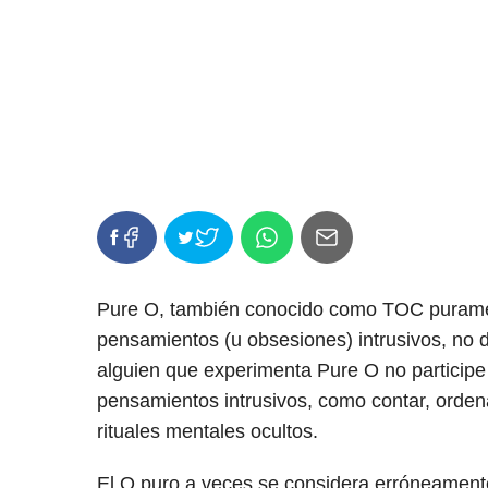
Pure O, también conocido como TOC puram
pensamientos (u obsesiones) intrusivos, no d
alguien que experimenta Pure O no particip
pensamientos intrusivos, como contar, orden
rituales mentales ocultos.
El O puro a veces se considera erróneamen