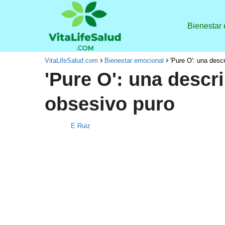
Bienestar
VitaLifeSalud.com
Bienestar emocional
'Pure O': una desc
'Pure O': una descr
obsesivo puro
E Ruiz