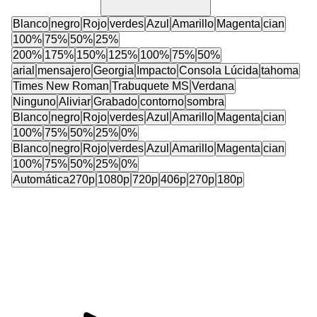
Blanco
negro
Rojo
verdes
Azul
Amarillo
Magenta
cian
100%
75%
50%
25%
200%
175%
150%
125%
100%
75%
50%
arial
mensajero
Georgia
Impacto
Consola Lúcida
tahoma
Times New Roman
Trabuquete MS
Verdana
Ninguno
Aliviar
Grabado
contorno
sombra
Blanco
negro
Rojo
verdes
Azul
Amarillo
Magenta
cian
100%
75%
50%
25%
0%
Blanco
negro
Rojo
verdes
Azul
Amarillo
Magenta
cian
100%
75%
50%
25%
0%
Automática
270p
1080p
720p
406p
270p
180p