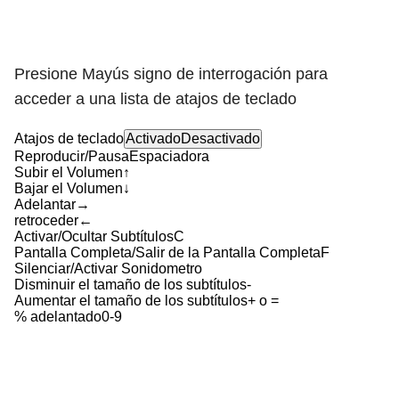
Presione Mayús signo de interrogación para
acceder a una lista de atajos de teclado
Atajos de teclado
Activado
Desactivado
Reproducir/Pausa
Espaciadora
Subir el Volumen
↑
Bajar el Volumen
↓
Adelantar
→
retroceder
←
Activar/Ocultar Subtítulos
C
Pantalla Completa/Salir de la Pantalla Completa
F
Silenciar/Activar Sonido
metro
Disminuir el tamaño de los subtítulos
-
Aumentar el tamaño de los subtítulos
+ o =
% adelantado
0-9