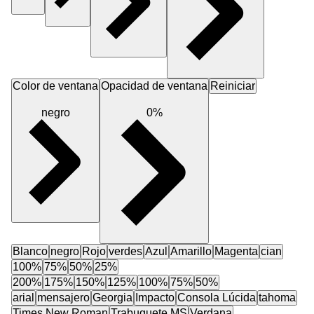
Color de ventana
Opacidad de ventana
Reiniciar
negro
0%
Blanco
negro
Rojo
verdes
Azul
Amarillo
Magenta
cian
100%
75%
50%
25%
200%
175%
150%
125%
100%
75%
50%
arial
mensajero
Georgia
Impacto
Consola Lúcida
tahoma
Times New Roman
Trabuquete MS
Verdana