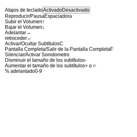
Atajos de teclado
Activado
Desactivado
Reproducir/Pausa
Espaciadora
Subir el Volumen
↑
Bajar el Volumen
↓
Adelantar
→
retroceder
←
Activar/Ocultar Subtítulos
C
Pantalla Completa/Salir de la Pantalla Completa
F
Silenciar/Activar Sonido
metro
Disminuir el tamaño de los subtítulos
-
Aumentar el tamaño de los subtítulos
+ o =
% adelantado
0-9