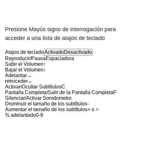
Presione Mayús signo de interrogación para
acceder a una lista de atajos de teclado
Atajos de teclado
Activado
Desactivado
Reproducir/Pausa
Espaciadora
Subir el Volumen
↑
Bajar el Volumen
↓
Adelantar
→
retroceder
←
Activar/Ocultar Subtítulos
C
Pantalla Completa/Salir de la Pantalla Completa
F
Silenciar/Activar Sonido
metro
Disminuir el tamaño de los subtítulos
-
Aumentar el tamaño de los subtítulos
+ o =
% adelantado
0-9