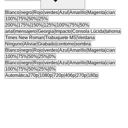
Blanco
negro
Rojo
verdes
Azul
Amarillo
Magenta
cian
100%
75%
50%
25%
200%
175%
150%
125%
100%
75%
50%
arial
mensajero
Georgia
Impacto
Consola Lúcida
tahoma
Times New Roman
Trabuquete MS
Verdana
Ninguno
Aliviar
Grabado
contorno
sombra
Blanco
negro
Rojo
verdes
Azul
Amarillo
Magenta
cian
100%
75%
50%
25%
0%
Blanco
negro
Rojo
verdes
Azul
Amarillo
Magenta
cian
100%
75%
50%
25%
0%
Automática
270p
1080p
720p
406p
270p
180p