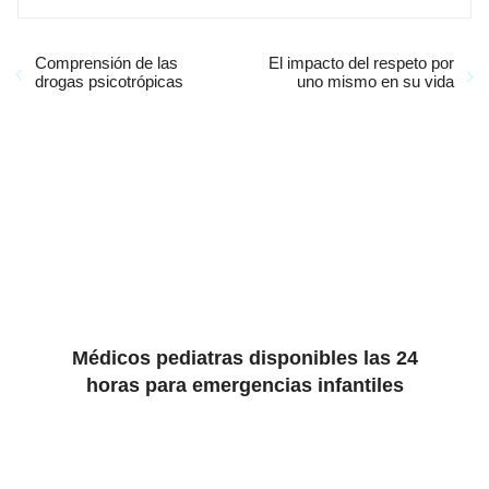
Comprensión de las
El impacto del respeto por
drogas psicotrópicas
uno mismo en su vida
Médicos pediatras disponibles las 24
horas para emergencias infantiles