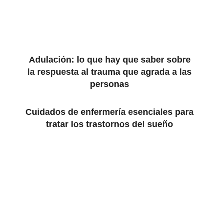
Adulación: lo que hay que saber sobre
la respuesta al trauma que agrada a las
personas
Cuidados de enfermería esenciales para
tratar los trastornos del sueño