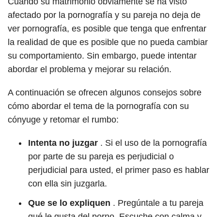
Cuando su matrimonio obviamente se ha visto
afectado por la pornografía y su pareja no deja de
ver pornografía, es posible que tenga que enfrentar
la realidad de que es posible que no pueda cambiar
su comportamiento. Sin embargo, puede intentar
abordar el problema y mejorar su relación.
A continuación se ofrecen algunos consejos sobre
cómo abordar el tema de la pornografía con su
cónyuge y retomar el rumbo:
Intenta no juzgar
. Si el uso de la pornografía
por parte de su pareja es perjudicial o
perjudicial para usted, el primer paso es hablar
con ella sin juzgarla.
Que se lo expliquen
. Pregúntale a tu pareja
qué le gusta del porno. Escuche con calma y