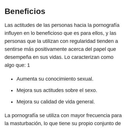
Beneficios
Las actitudes de las personas hacia la pornografía
influyen en lo beneficioso que es para ellos, y las
personas que la utilizan con regularidad tienden a
sentirse más positivamente acerca del papel que
desempeña en sus vidas. Lo caracterizan como
algo que:
1
Aumenta su conocimiento sexual.
Mejora sus actitudes sobre el sexo.
Mejora su calidad de vida general.
La pornografía se utiliza con mayor frecuencia para
la masturbación, lo que tiene su propio conjunto de