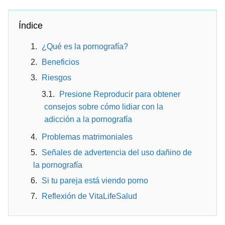
Índice
¿Qué es la pornografía?
Beneficios
Riesgos
Presione Reproducir para obtener
consejos sobre cómo lidiar con la
adicción a la pornografía
Problemas matrimoniales
Señales de advertencia del uso dañino de
la pornografía
Si tu pareja está viendo porno
Reflexión de VitaLifeSalud