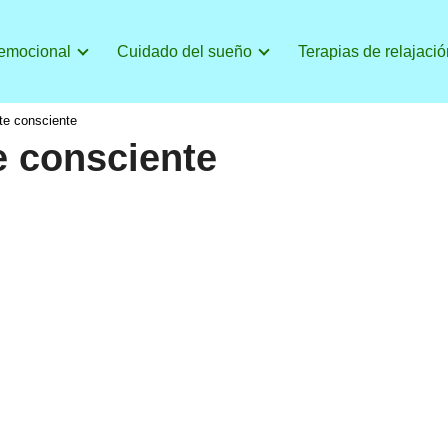
 emocional
Cuidado del sueño
Terapias de relajació
te consciente
e consciente