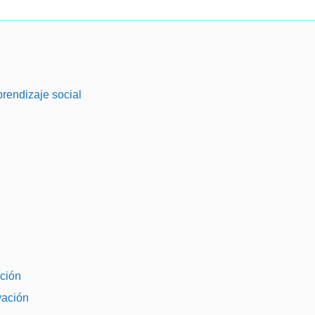
prendizaje social
ación
vación