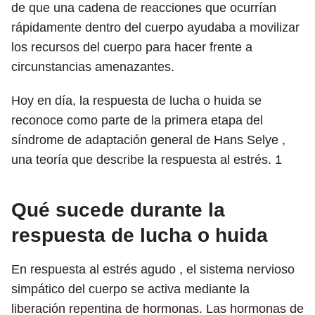
de que una cadena de reacciones que ocurrían
rápidamente dentro del cuerpo ayudaba a movilizar
los recursos del cuerpo para hacer frente a
circunstancias amenazantes.
Hoy en día, la respuesta de lucha o huida se
reconoce como parte de la primera etapa del
síndrome de adaptación general de Hans Selye ,
una teoría que describe la respuesta al estrés.
1
Qué sucede durante la
respuesta de lucha o huida
En respuesta al estrés agudo , el sistema nervioso
simpático del cuerpo se activa mediante la
liberación repentina de hormonas. Las hormonas de