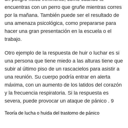
encuentras con un perro que gruñe mientras corres
por la mañana. También puede ser el resultado de
una amenaza psicológica, como prepararse para
hacer una gran presentación en la escuela o el
trabajo.
Otro ejemplo de la respuesta de huir o luchar es si
una persona que tiene miedo a las alturas tiene que
subir al último piso de un rascacielos para asistir a
una reunión. Su cuerpo podría entrar en alerta
máxima, con un aumento de los latidos del corazón
y la frecuencia respiratoria. Si la respuesta es
severa, puede provocar un ataque de pánico .
9
Teoría de lucha o huida del trastorno de pánico