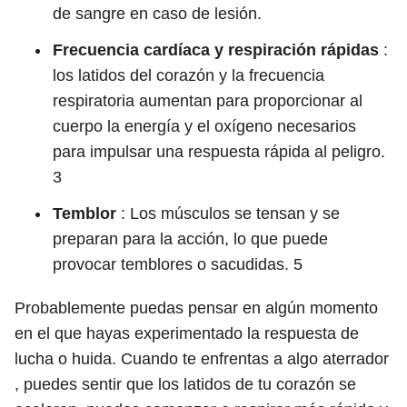
de sangre en caso de lesión.
Frecuencia cardíaca y respiración rápidas
:
los latidos del corazón y la frecuencia
respiratoria aumentan para proporcionar al
cuerpo la energía y el oxígeno necesarios
para impulsar una respuesta rápida al peligro.
3
Temblor
:
Los músculos se tensan y se
preparan para la acción, lo que puede
provocar temblores o sacudidas.
5
Probablemente puedas pensar en algún momento
en el que hayas experimentado la respuesta de
lucha o huida. Cuando te enfrentas a algo aterrador
, puedes sentir que los latidos de tu corazón se