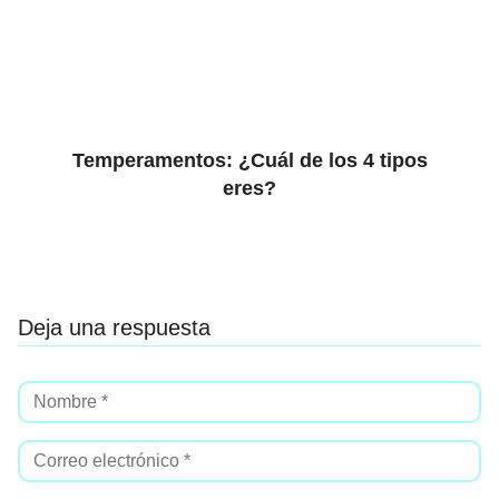
Temperamentos: ¿Cuál de los 4 tipos
eres?
Deja una respuesta