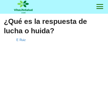
¿Qué es la respuesta de
lucha o huida?
E Ruiz