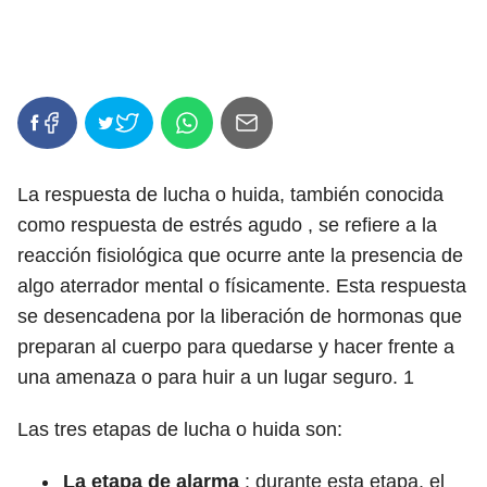
La respuesta de lucha o huida, también conocida
como respuesta de estrés agudo , se refiere a la
reacción fisiológica que ocurre ante la presencia de
algo aterrador mental o físicamente. Esta respuesta
se desencadena por la liberación de hormonas que
preparan al cuerpo para quedarse y hacer frente a
una amenaza o para huir a un lugar seguro.
1
Las tres etapas de lucha o huida son:
La etapa de alarma
: durante esta etapa, el