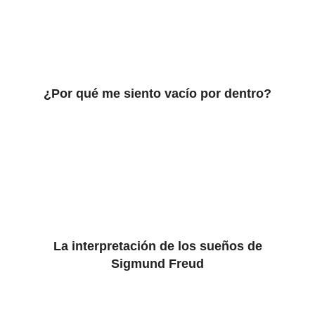
¿Por qué me siento vacío por dentro?
La interpretación de los sueños de
Sigmund Freud