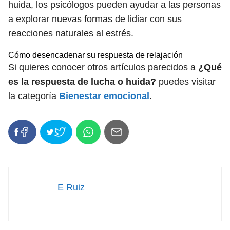
huida, los psicólogos pueden ayudar a las personas
a explorar nuevas formas de lidiar con sus
reacciones naturales al estrés.
Cómo desencadenar su respuesta de relajación
Si quieres conocer otros artículos parecidos a
¿Qué
es la respuesta de lucha o huida?
puedes visitar
la categoría
Bienestar emocional
.
E Ruiz