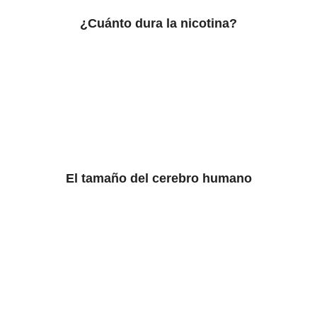
¿Cuánto dura la nicotina?
El tamaño del cerebro humano