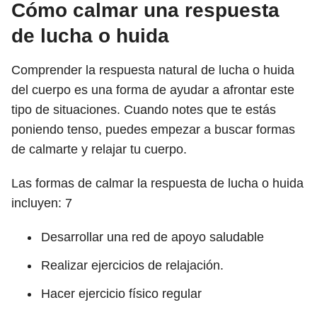
Cómo calmar una respuesta
de lucha o huida
Comprender la respuesta natural de lucha o huida
del cuerpo es una forma de ayudar a afrontar este
tipo de situaciones. Cuando notes que te estás
poniendo tenso, puedes empezar a buscar formas
de calmarte y relajar tu cuerpo.
Las formas de calmar la respuesta de lucha o huida
incluyen:
7
Desarrollar una red de apoyo saludable
Realizar ejercicios de relajación.
Hacer ejercicio físico regular