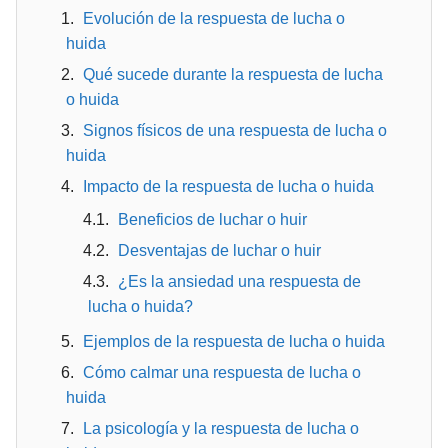
Evolución de la respuesta de lucha o
huida
Qué sucede durante la respuesta de lucha
o huida
Signos físicos de una respuesta de lucha o
huida
Impacto de la respuesta de lucha o huida
Beneficios de luchar o huir
Desventajas de luchar o huir
¿Es la ansiedad una respuesta de
lucha o huida?
Ejemplos de la respuesta de lucha o huida
Cómo calmar una respuesta de lucha o
huida
La psicología y la respuesta de lucha o