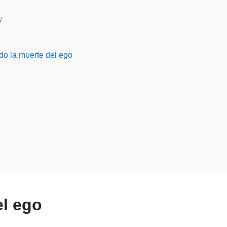
'
o la muerte del ego
o
el ego