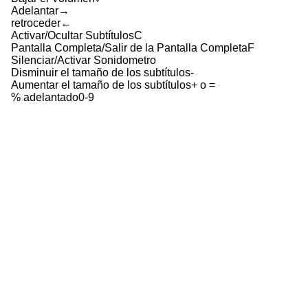
Adelantar
→
retroceder
←
Activar/Ocultar Subtítulos
C
Pantalla Completa/Salir de la Pantalla Completa
F
Silenciar/Activar Sonido
metro
Disminuir el tamaño de los subtítulos
-
Aumentar el tamaño de los subtítulos
+ o =
% adelantado
0-9