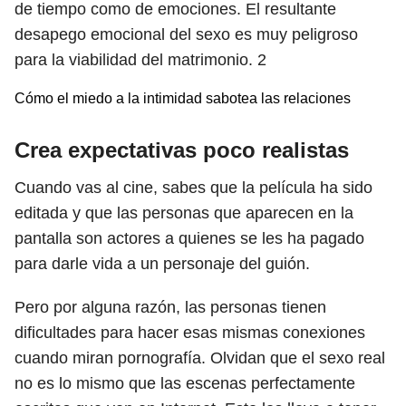
de tiempo como de emociones. El resultante
desapego emocional del sexo es muy peligroso
para la viabilidad del matrimonio.
2
Cómo el miedo a la intimidad sabotea las relaciones
Crea expectativas poco realistas
Cuando vas al cine, sabes que la película ha sido
editada y que las personas que aparecen en la
pantalla son actores a quienes se les ha pagado
para darle vida a un personaje del guión.
Pero por alguna razón, las personas tienen
dificultades para hacer esas mismas conexiones
cuando miran pornografía. Olvidan que el sexo real
no es lo mismo que las escenas perfectamente