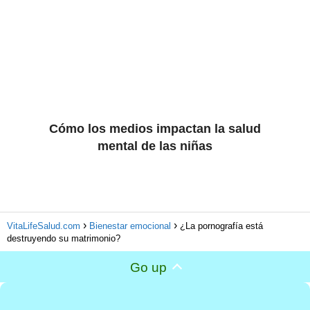
Cómo los medios impactan la salud
mental de las niñas
VitaLifeSalud.com
Bienestar emocional
¿La pornografía está
destruyendo su matrimonio?
Go up