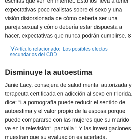
escritas que ven en Internet. Esto los lleva a tener
expectativas poco realistas sobre el sexo y una
visión distorsionada de cómo debería ser una
pareja sexual y cómo debería estar dispuesta a
hacer, expectativas que nunca podrán cumplirse.
8
💡Artículo relacionado:
Los posibles efectos
secundarios del CBD
Disminuye la autoestima
Janie Lacy, consejera de salud mental autorizada y
terapeuta certificada en adicción al sexo en Florida,
dice: "La pornografía puede reducir el sentido de
autoestima y el valor propio de la esposa porque
puede compararse con las mujeres que su marido
ve en la televisión". pantalla." Y las investigaciones
muestran que su evaluación es acertada.