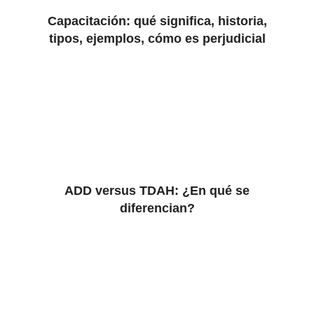
Capacitación: qué significa, historia,
tipos, ejemplos, cómo es perjudicial
ADD versus TDAH: ¿En qué se
diferencian?