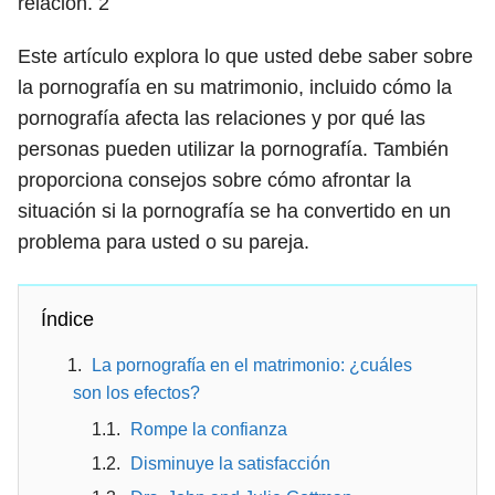
relación.
2
Este artículo explora lo que usted debe saber sobre
la pornografía en su matrimonio, incluido cómo la
pornografía afecta las relaciones y por qué las
personas pueden utilizar la pornografía. También
proporciona consejos sobre cómo afrontar la
situación si la pornografía se ha convertido en un
problema para usted o su pareja.
Índice
La pornografía en el matrimonio: ¿cuáles
son los efectos?
Rompe la confianza
Disminuye la satisfacción