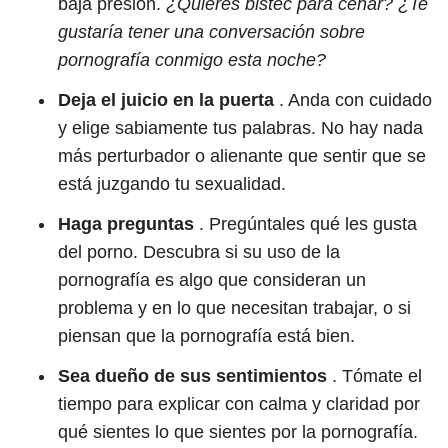
baja presión.
¿Quieres bistec para cenar? ¿Te
gustaría tener una conversación sobre
pornografía conmigo esta noche?
Deja el juicio en la puerta
. Anda con cuidado
y elige sabiamente tus palabras. No hay nada
más perturbador o alienante que sentir que se
está juzgando tu sexualidad.
Haga preguntas
. Pregúntales qué les gusta
del porno. Descubra si su uso de la
pornografía es algo que consideran un
problema y en lo que necesitan trabajar, o si
piensan que la pornografía está bien.
Sea dueño de sus sentimientos
. Tómate el
tiempo para explicar con calma y claridad por
qué sientes lo que sientes por la pornografía.