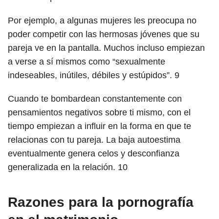
Por ejemplo, a algunas mujeres les preocupa no
poder competir con las hermosas jóvenes que su
pareja ve en la pantalla. Muchos incluso empiezan
a verse a sí mismos como “sexualmente
indeseables, inútiles, débiles y estúpidos”.
9
Cuando te bombardean constantemente con
pensamientos negativos sobre ti mismo, con el
tiempo empiezan a influir en la forma en que te
relacionas con tu pareja. La baja autoestima
eventualmente genera celos y desconfianza
generalizada en la relación.
10
Razones para la pornografía