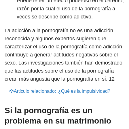
Puede tener un efecto poderoso en el cerebro,
razón por la cual el uso de la pornografía a
veces se describe como adictivo.
La adicción a la pornografía no es una adicción
reconocida y algunos expertos sugieren que
caracterizar el uso de la pornografía como adicción
contribuye a generar actitudes negativas sobre el
sexo. Las investigaciones también han demostrado
que las actitudes sobre el uso de la pornografía
crean más angustia que la pornografía en sí.
12
💡Artículo relacionado:
¿Qué es la impulsividad?
Si la pornografía es un
problema en su matrimonio