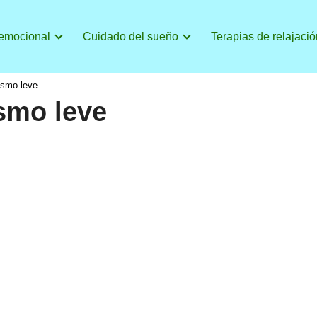
 emocional
Cuidado del sueño
Terapias de relajació
ismo leve
smo leve