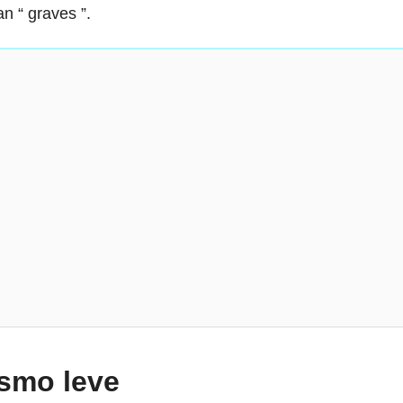
n “ graves ”.
ismo leve