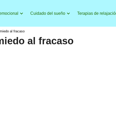
 emocional
Cuidado del sueño
Terapias de relajació
 miedo al fracaso
miedo al fracaso