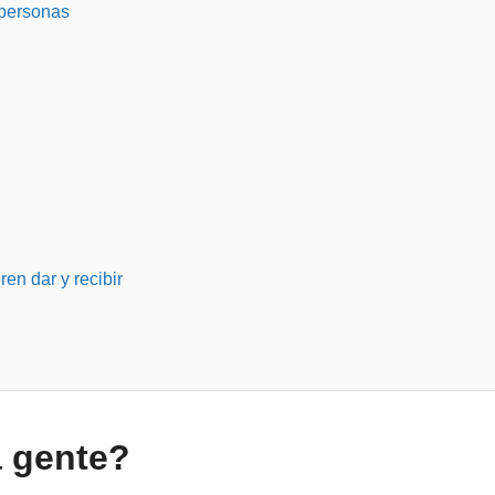
 personas
en dar y recibir
a gente?