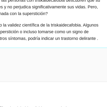
e las personas con triskaidecafobia descubren que su
 y no perjudica significativamente sus vidas. Pero,
onada con la superstición?
a validez científica de la triskaidecafobia. Algunos
perstición o incluso tomarse como un signo de
os síntomas, podría indicar un trastorno delirante .