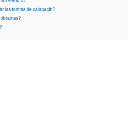
 otra verdura?
r las tortitas de calabacín?
 sobrantes?
?