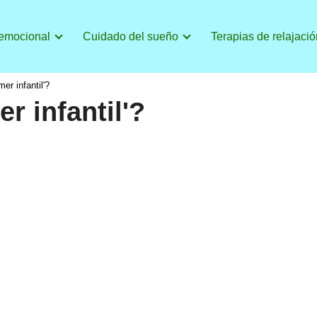
 emocional
Cuidado del sueño
Terapias de relajació
er infantil'?
r infantil'?