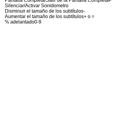
Pantalla Completa/Salir de la Pantalla Completa
F
Silenciar/Activar Sonido
metro
Disminuir el tamaño de los subtítulos
-
Aumentar el tamaño de los subtítulos
+ o =
% adelantado
0-9