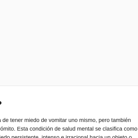
?
ta de tener miedo de vomitar uno mismo, pero también
vómito. Esta condición de salud mental se clasifica como
edo persistente, intenso e irracional hacia un objeto o