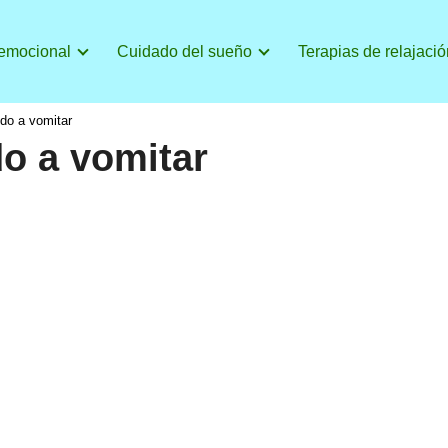
 emocional
Cuidado del sueño
Terapias de relajació
do a vomitar
o a vomitar