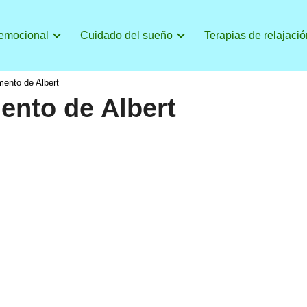
 emocional
Cuidado del sueño
Terapias de relajació
mento de Albert
ento de Albert