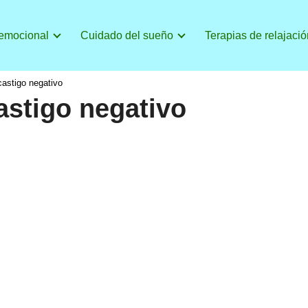
 emocional
Cuidado del sueño
Terapias de relajació
astigo negativo
astigo negativo