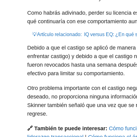
Como habrás adivinado, perder su licencia es
qué continuaría con ese comportamiento aun
💡Artículo relacionado:
IQ versus EQ: ¿En qué s
Debido a que el castigo se aplicó de manera
enfrentar castigo) y debido a que el castigo 
fueron revocados hasta una semana después d
efectivo para limitar su comportamiento.
Otro problema importante con el castigo nega
deseado, no proporciona ninguna información
Skinner también señaló que una vez que se r
regrese.
🔗 También te puede interesar:
Cómo funcio
liderazgo transaccional
|
Cómo funciona el ár