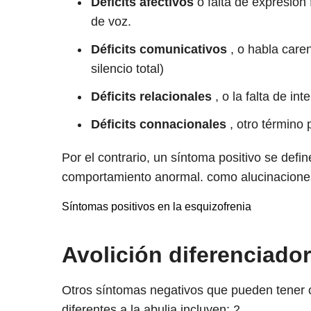
Déficits afectivos
o falta de expresión 
de voz.
Déficits comunicativos
, o habla caren
silencio total)
Déficits relacionales
, o la falta de in
Déficits connacionales
, otro término 
Por el contrario, un síntoma positivo se de
comportamiento anormal. como alucinaciones 
Síntomas positivos en la esquizofrenia
Avolición diferenciado
Otros síntomas negativos que pueden tener c
diferentes a la abulia incluyen:
2