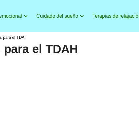
 emocional
Cuidado del sueño
Terapias de relajació
s para el TDAH
 para el TDAH