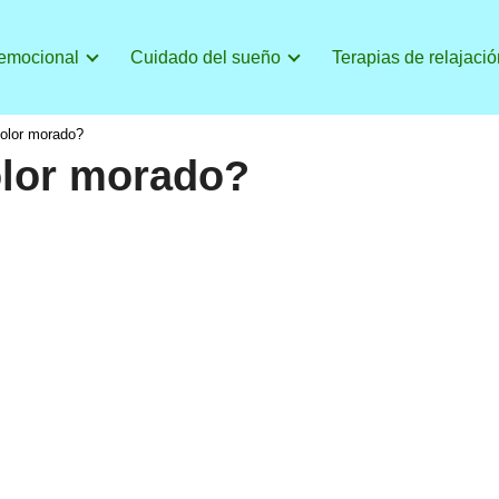
 emocional
Cuidado del sueño
Terapias de relajació
color morado?
olor morado?