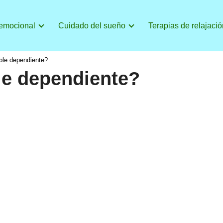
 emocional
Cuidado del sueño
Terapias de relajació
ble dependiente?
le dependiente?