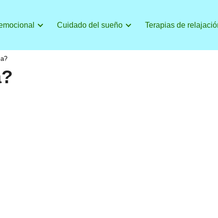
 emocional
Cuidado del sueño
Terapias de relajació
ia?
a?