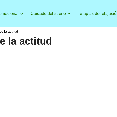
 emocional
Cuidado del sueño
Terapias de relajació
e la actitud
 la actitud