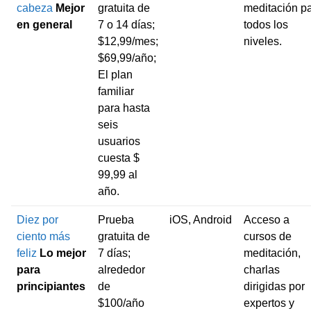
cabeza
Mejor
gratuita de
meditación p
en general
7 o 14 días;
todos los
$12,99/mes;
niveles.
$69,99/año;
El plan
familiar
para hasta
seis
usuarios
cuesta $
99,99 al
año.
Diez por
Prueba
iOS, Android
Acceso a
ciento más
gratuita de
cursos de
feliz
Lo mejor
7 días;
meditación,
para
alrededor
charlas
principiantes
de
dirigidas por
$100/año
expertos y