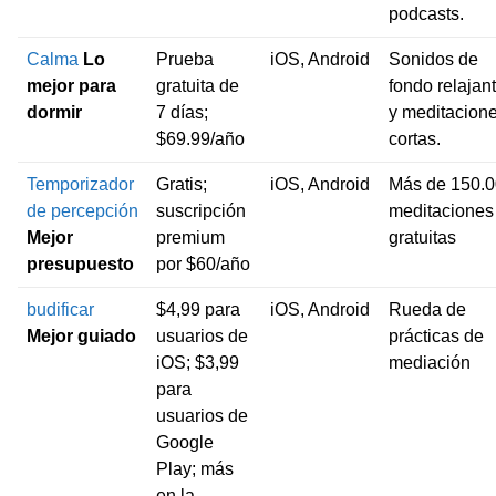
podcasts.
Calma
Lo
Prueba
iOS, Android
Sonidos de
mejor para
gratuita de
fondo relajan
dormir
7 días;
y meditacion
$69.99/año
cortas.
Temporizador
Gratis;
iOS, Android
Más de 150.
de percepción
suscripción
meditaciones
Mejor
premium
gratuitas
presupuesto
por $60/año
budificar
$4,99 para
iOS, Android
Rueda de
Mejor guiado
usuarios de
prácticas de
iOS; $3,99
mediación
para
usuarios de
Google
Play; más
en la