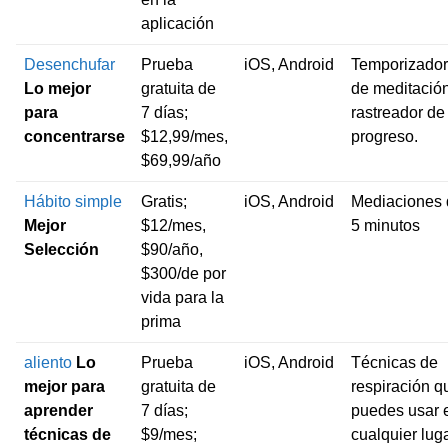
aplicación
Desenchufar
Prueba
iOS, Android
Temporizador
Lo mejor
gratuita de
de meditación
para
7 días;
rastreador de
concentrarse
$12,99/mes,
progreso.
$69,99/año
Hábito simple
Gratis;
iOS, Android
Mediaciones 
Mejor
$12/mes,
5 minutos
Selección
$90/año,
$300/de por
vida para la
prima
aliento
Lo
Prueba
iOS, Android
Técnicas de
mejor para
gratuita de
respiración q
aprender
7 días;
puedes usar 
técnicas de
$9/mes;
cualquier lug