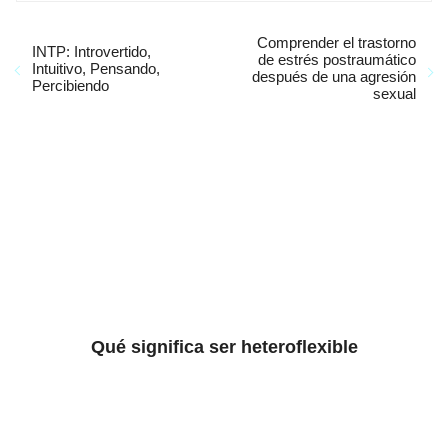
Comprender el trastorno
INTP: Introvertido,
de estrés postraumático
Intuitivo, Pensando,
después de una agresión
Percibiendo
sexual
Qué significa ser heteroflexible