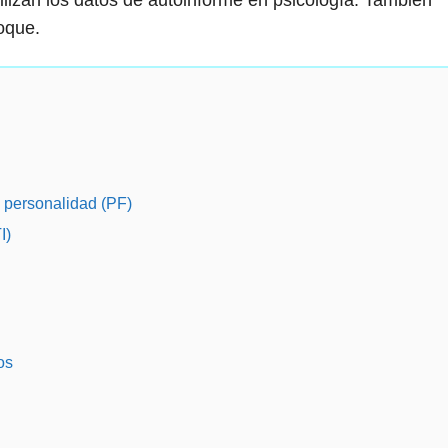
ilizan los datos de autoinforme en psicología. También
oque.
e personalidad (PF)
I)
os