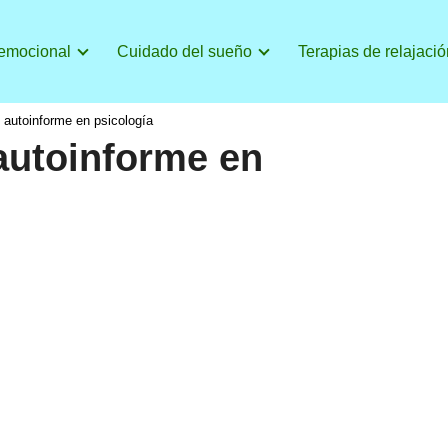
 emocional
Cuidado del sueño
Terapias de relajació
 autoinforme en psicología
autoinforme en