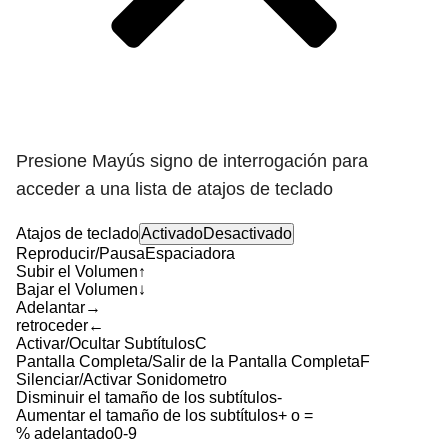
Presione Mayús signo de interrogación para
acceder a una lista de atajos de teclado
Atajos de teclado
Activado
Desactivado
Reproducir/Pausa
Espaciadora
Subir el Volumen
↑
Bajar el Volumen
↓
Adelantar
→
retroceder
←
Activar/Ocultar Subtítulos
C
Pantalla Completa/Salir de la Pantalla Completa
F
Silenciar/Activar Sonido
metro
Disminuir el tamaño de los subtítulos
-
Aumentar el tamaño de los subtítulos
+ o =
% adelantado
0-9